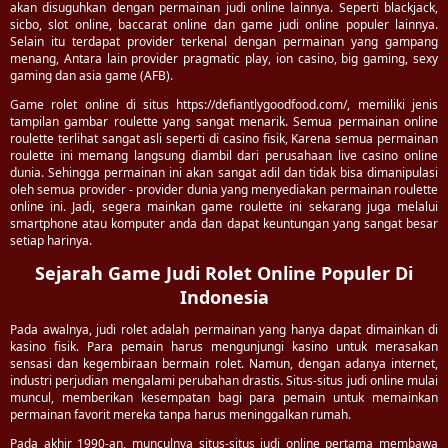
akan disuguhkan dengan permainan judi online lainnya. Seperti blackjack,
sicbo, slot online, baccarat online dan game judi online populer lainnya.
Selain itu terdapat provider terkenal dengan permainan yang gampang
menang, Antara lain provider pragmatic play, ion casino, big gaming, sexy
gaming dan asia game (AFB).
Game rolet online di situs https://defiantlygoodfood.com/, memiliki jenis
tampilan gambar roulette yang sangat menarik. Semua permainan online
roulette terlihat sangat asli seperti di casino fisik, Karena semua permainan
roulette ini memang langsung diambil dari perusahaan live casino online
dunia. Sehingga permainan ini akan sangat adil dan tidak bisa dimanipulasi
oleh semua provider - provider dunia yang menyediakan permainan roulette
online ini. Jadi, segera mainkan game roulette ini sekarang juga melalui
smartphone atau komputer anda dan dapat keuntungan yang sangat besar
setiap harinya.
Sejarah Game Judi Rolet Online Populer Di
Indonesia
Pada awalnya, judi rolet adalah permainan yang hanya dapat dimainkan di
kasino fisik. Para pemain harus mengunjungi kasino untuk merasakan
sensasi dan kegembiraan bermain rolet. Namun, dengan adanya internet,
industri perjudian mengalami perubahan drastis. Situs-situs judi online mulai
muncul, memberikan kesempatan bagi para pemain untuk memainkan
permainan favorit mereka tanpa harus meninggalkan rumah.
Pada akhir 1990-an, munculnya situs-situs judi online pertama membawa