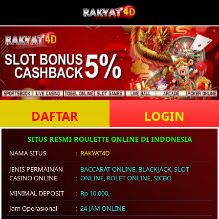
DAFTAR
LOGIN
SITUS RESMI ROULETTE ONLINE DI INDONESIA
NAMA SITUS
RAKYAT4D
JENIS PERMAINAN
BACCARAT ONLINE, BLACKJACK, SLOT
CASINO ONLINE
ONLINE, ROLET ONLINE, SICBO
MINIMAL DEPOSIT
Rp 10.000,-
Jam Operasional
24 JAM ONLINE