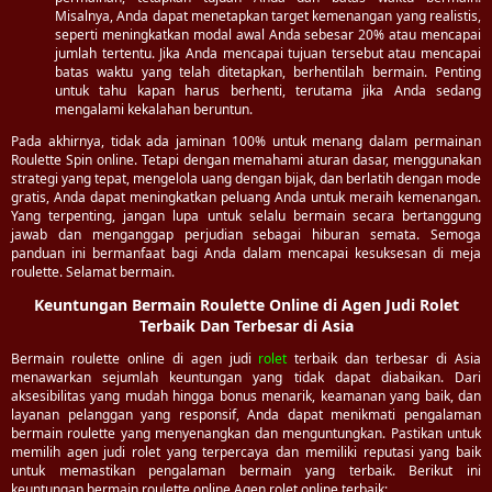
Misalnya, Anda dapat menetapkan target kemenangan yang realistis,
seperti meningkatkan modal awal Anda sebesar 20% atau mencapai
jumlah tertentu. Jika Anda mencapai tujuan tersebut atau mencapai
batas waktu yang telah ditetapkan, berhentilah bermain. Penting
untuk tahu kapan harus berhenti, terutama jika Anda sedang
mengalami kekalahan beruntun.
Pada akhirnya, tidak ada jaminan 100% untuk menang dalam permainan
Roulette Spin online. Tetapi dengan memahami aturan dasar, menggunakan
strategi yang tepat, mengelola uang dengan bijak, dan berlatih dengan mode
gratis, Anda dapat meningkatkan peluang Anda untuk meraih kemenangan.
Yang terpenting, jangan lupa untuk selalu bermain secara bertanggung
jawab dan menganggap perjudian sebagai hiburan semata. Semoga
panduan ini bermanfaat bagi Anda dalam mencapai kesuksesan di meja
roulette. Selamat bermain.
Keuntungan Bermain Roulette Online di Agen Judi Rolet
Terbaik Dan Terbesar di Asia
Bermain roulette online di agen judi
rolet
terbaik dan terbesar di Asia
menawarkan sejumlah keuntungan yang tidak dapat diabaikan. Dari
aksesibilitas yang mudah hingga bonus menarik, keamanan yang baik, dan
layanan pelanggan yang responsif, Anda dapat menikmati pengalaman
bermain roulette yang menyenangkan dan menguntungkan. Pastikan untuk
memilih agen judi rolet yang terpercaya dan memiliki reputasi yang baik
untuk memastikan pengalaman bermain yang terbaik. Berikut ini
keuntungan bermain roulette online Agen rolet online terbaik: