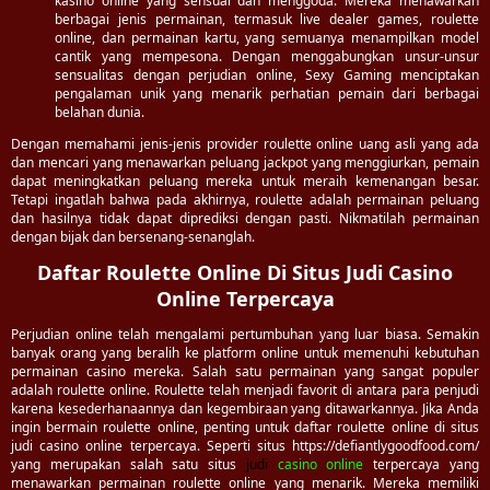
kasino online yang sensual dan menggoda. Mereka menawarkan
berbagai jenis permainan, termasuk live dealer games, roulette
online, dan permainan kartu, yang semuanya menampilkan model
cantik yang mempesona. Dengan menggabungkan unsur-unsur
sensualitas dengan perjudian online, Sexy Gaming menciptakan
pengalaman unik yang menarik perhatian pemain dari berbagai
belahan dunia.
Dengan memahami jenis-jenis provider roulette online uang asli yang ada
dan mencari yang menawarkan peluang jackpot yang menggiurkan, pemain
dapat meningkatkan peluang mereka untuk meraih kemenangan besar.
Tetapi ingatlah bahwa pada akhirnya, roulette adalah permainan peluang
dan hasilnya tidak dapat diprediksi dengan pasti. Nikmatilah permainan
dengan bijak dan bersenang-senanglah.
Daftar Roulette Online Di Situs Judi Casino
Online Terpercaya
Perjudian online telah mengalami pertumbuhan yang luar biasa. Semakin
banyak orang yang beralih ke platform online untuk memenuhi kebutuhan
permainan casino mereka. Salah satu permainan yang sangat populer
adalah roulette online. Roulette telah menjadi favorit di antara para penjudi
karena kesederhanaannya dan kegembiraan yang ditawarkannya. Jika Anda
ingin bermain roulette online, penting untuk daftar roulette online di situs
judi casino online terpercaya. Seperti situs https://defiantlygoodfood.com/
yang merupakan salah satu situs
judi
casino online
terpercaya yang
menawarkan permainan roulette online yang menarik. Mereka memiliki