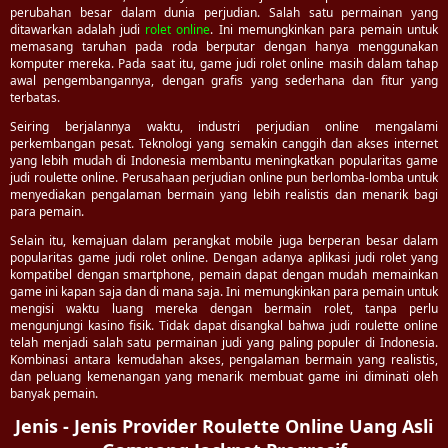
perubahan besar dalam dunia perjudian. Salah satu permainan yang
ditawarkan adalah judi
rolet online
. Ini memungkinkan para pemain untuk
memasang taruhan pada roda berputar dengan hanya menggunakan
komputer mereka. Pada saat itu, game judi rolet online masih dalam tahap
awal pengembangannya, dengan grafis yang sederhana dan fitur yang
terbatas.
Seiring berjalannya waktu, industri perjudian online mengalami
perkembangan pesat. Teknologi yang semakin canggih dan akses internet
yang lebih mudah di Indonesia membantu meningkatkan popularitas game
judi roulette online. Perusahaan perjudian online pun berlomba-lomba untuk
menyediakan pengalaman bermain yang lebih realistis dan menarik bagi
para pemain.
Selain itu, kemajuan dalam perangkat mobile juga berperan besar dalam
popularitas game judi rolet online. Dengan adanya aplikasi judi rolet yang
kompatibel dengan smartphone, pemain dapat dengan mudah memainkan
game ini kapan saja dan di mana saja. Ini memungkinkan para pemain untuk
mengisi waktu luang mereka dengan bermain rolet, tanpa perlu
mengunjungi kasino fisik. Tidak dapat disangkal bahwa judi roulette online
telah menjadi salah satu permainan judi yang paling populer di Indonesia.
Kombinasi antara kemudahan akses, pengalaman bermain yang realistis,
dan peluang kemenangan yang menarik membuat game ini diminati oleh
banyak pemain.
Jenis - Jenis Provider Roulette Online Uang Asli